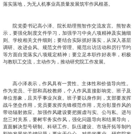
落实落地，为无人机事业高质量发展筑牢作风根基。
院党委书记高小泽、院长助理熊智作交流发言。熊智表
示，要强化制度文件学习，加强学习中央八项精神及实施细
则、学校相关文件细则；要结合实际抓好落实，从深入基层
调研、改进会风、规范文件管理、规范出访活动和厉行节约
等方面自觉落实八项规定精神；要立足本职作好表率，积极
与教职工交流，主动作为，推动研究院工作发展。
高小泽表示，作风具有一贯性、主体性和价值导向性。
作为党员、干部和高校教师，个人作风直接影响党、班子及
单位形象，且关乎事业兴衰。班子要以身作则，支部要发挥
战斗堡垒作用，党员要发挥先锋模范作用，充分彰显作风的
带动辐射效应。加强作风建设要把握虚与实、公与私、进与
怠三对关系，要树牢务实作风，强化问题导向和结果导向，
直面解决型号研制、科研工作、队伍建设、市场开拓等制约
影响发展的关键问题；要出于公心，对党的事业、研究院发