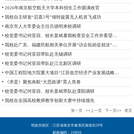
2026年南京航空航天大学本科招生工作圆满收官
我校自主研发“启直5号”倾转旋翼无人机首飞成功
南京市人大常委会主任吕德明来校调研
校党委书记何亚琼、校长姜斌暑期检查安全工作并看望慰问一线教职工
我校赴广东、福建民航相关单位开展“访企拓岗促就业”走访调研
校党委书记何亚琼带队赴无锡调研
校党委书记何亚琼带队赴江北新区调研
中国工程院地方院重大项目“江苏低空经济产业发展战略研究”结题评审会在我...
《求是》聚焦南航“大思政课”育人答卷
校党委书记何亚琼、校长姜斌带队赴溧阳调研
我校在全国高校教师教学创新大赛中持续领先
第一页
<<上一页
下一页>>
尾页
明故宫校区：江苏省南京市秦淮区御道街29号
邮政编码：210016